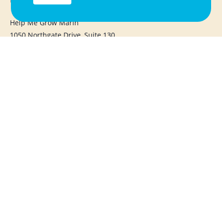
Help Me Grow Marin
1050 Northgate Drive, Suite 130
San Rafael, CA 94903
415.720.1283
info@helpmegrowmarin.org