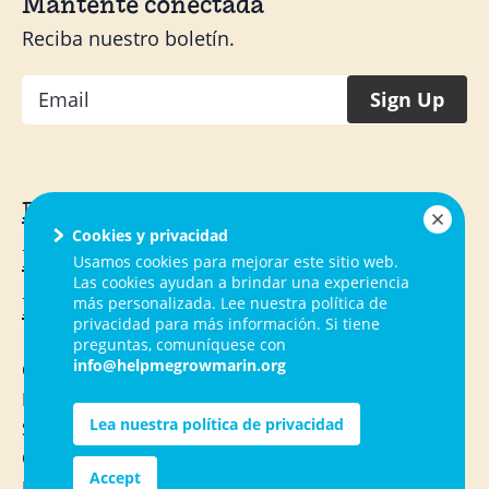
Mantente conectada
Reciba nuestro boletín.
Email
Sign Up
Familias
Cookies y privacidad
Proveedores de salud
Usamos cookies para mejorar este sitio web.
Las cookies ayudan a brindar una experiencia
más personalizada. Lee nuestra política de
Proveedores comunitarios
privacidad para más información. Si tiene
preguntas, comuníquese con
info@helpmegrowmarin.org
Contacto
PF
Lea nuestra política de privacidad
Servicios
Ocupaciones
Accept
Recursos