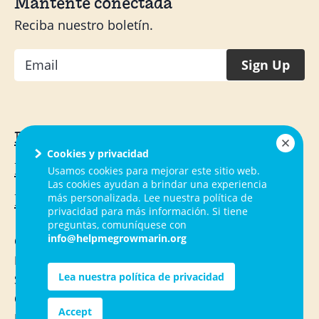
Mantente conectada
Reciba nuestro boletín.
Email
Sign Up
Familias
Cookies y privacidad
Proveedores de salud
Usamos cookies para mejorar este sitio web.
Las cookies ayudan a brindar una experiencia
más personalizada. Lee nuestra política de
Proveedores comunitarios
privacidad para más información. Si tiene
preguntas, comuníquese con
info@helpmegrowmarin.org
Contacto
PF
Lea nuestra política de privacidad
Servicios
Ocupaciones
Accept
Recursos