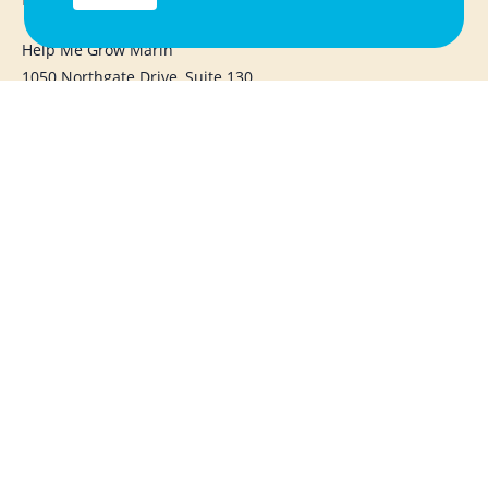
Help Me Grow Marin
1050 Northgate Drive, Suite 130
San Rafael, CA 94903
415.720.1283
info@helpmegrowmarin.org