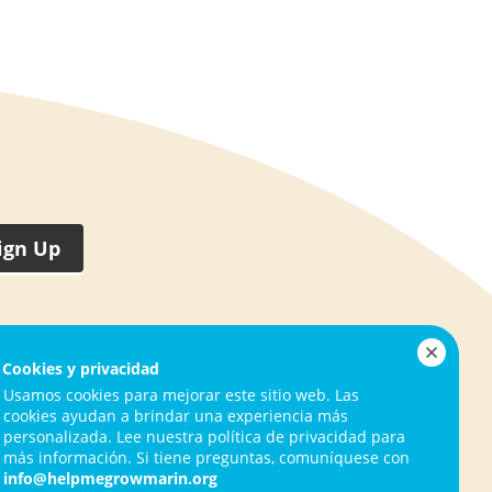
ign Up
nes
Help Me Grow Marin
Cookies y privacidad
1050 Northgate Drive, Suite 130
Usamos cookies para mejorar este sitio web. Las
San Rafael, CA 94903
cookies ayudan a brindar una experiencia más
personalizada. Lee nuestra política de privacidad para
más información. Si tiene preguntas, comuníquese con
415.720.1283
info@helpmegrowmarin.org