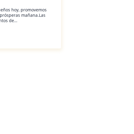
queños hoy, promovemos
 prósperas mañana.Las
untos de…
spañol: Edades y etapas Cuestionarios sociales / emocionales